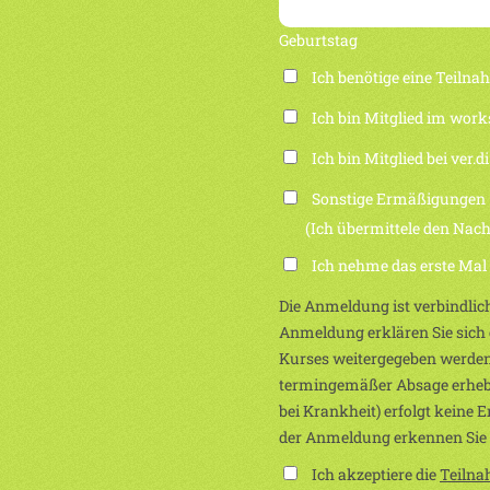
Geburtstag
Ich benötige eine Teiln
Ich bin Mitglied im work
Ich bin Mitglied bei ver.di
Sonstige Ermäßigungen
(Ich übermittele den Nachwei
Ich nehme das erste Mal
Die Anmeldung ist verbindlich
Anmeldung erklären Sie sich e
Kurses weitergegeben werden
termingemäßer Absage erhebe
bei Krankheit) erfolgt keine 
der Anmeldung erkennen Sie
Ich akzeptiere die
Teiln