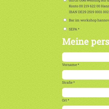
durch Überweisung auf 
Konto 00 219 622 00 Han
IBAN DE29 2519 0001 00
Bar im workshop hannove
SEPA *
Meine per
Vorname *
Straße *
Ort *