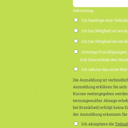
Geburtstag
Ich benötige eine Teiln
Ich bin Mitglied im work
Ich bin Mitglied bei ver.di
Sonstige Ermäßigungen
(Ich übermittele den Nachwei
Ich nehme das erste Mal
Die Anmeldung ist verbindlich
Anmeldung erklären Sie sich e
Kurses weitergegeben werden
termingemäßer Absage erhebe
bei Krankheit) erfolgt keine 
der Anmeldung erkennen Sie
Ich akzeptiere die
Teiln