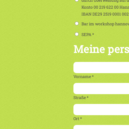
durch Überweisung auf 
Konto 00 219 622 00 Han
IBAN DE29 2519 0001 00
Bar im workshop hannove
SEPA *
Meine per
Vorname *
Straße *
Ort *