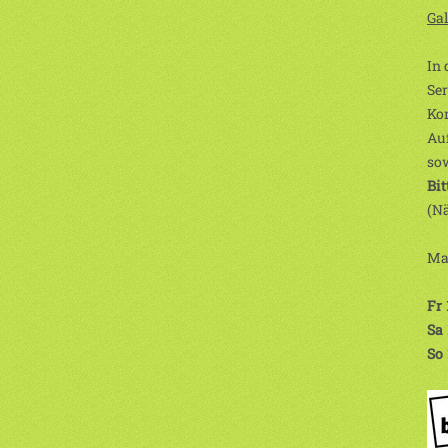
Ga
In 
Ser
Kom
Auf
sow
Bit
(Na
Ma
Fr
Sa
So